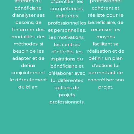
attentes du
professionnel
d’identifier les
bénéficiaire,
cohérent et
compétences,
d’analyser ses
réaliste pour le
aptitudes
besoins, de
bénéficiaire, de
professionnelles
l’informer des
recenser les
et personnelles,
modalités, des
moyens
les motivations,
méthodes, si
facilitant sa
les centres
besoin de les
réalisation et de
d’intérêts, les
adapter et de
définir un plan
aspirations du
définir
d’actions lui
bénéficiaire et
conjointement
permettant de
d’élaborer avec
le déroulement
concrétiser son
lui différentes
du bilan.
projet.
options de
projets
professionnels.