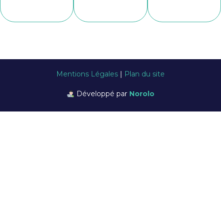
Notre
économique
de
du tissu
bénéficions
connaissance
Nous
fine
doté d’une
Angers et
Situé à
Mentions Légales
|
Plan du site
Développé par
Norolo