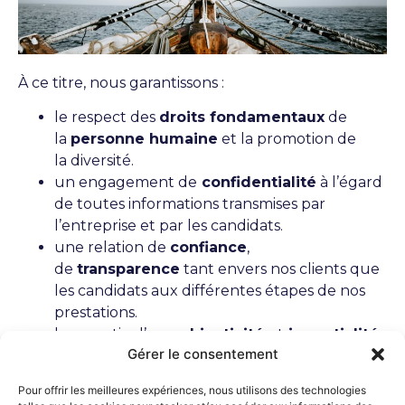
À ce titre, nous garantissons :
le respect des
droits fondamentaux
de
la
personne humaine
et la promotion de
la diversité.
un engagement de
confidentialité
à l’égard
de toutes informations transmises par
l’entreprise et par les candidats.
une relation de
confiance
,
de
transparence
tant envers nos clients que
les candidats aux différentes étapes de nos
prestations.
la garantie d’une
objectivité
et
impartialité
Gérer le consentement
de jugement et d’évaluation.
L’engagement
de la mise en oeuvre de
Pour offrir les meilleures expériences, nous utilisons des technologies
moyens et de garanties
de reprise et