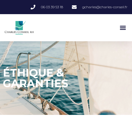
06 03 39 53 18
gcharles@charles-conseil.fr
ÉTHIQUE &
GARANTIES